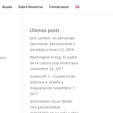
Ayuda
Sobre Nosotros
Contáctanos
Últimos posts
Jack London: un personaje
fascinante, perseverante y
paradójico
enero 12, 2018
Washington Irving: El padre
stro
de la cultura pop americana
noviembre 24, 2017
iLovecraft 2 – Cuaderno de
bitácora 4: Diseño y
maquetación
noviembre 7,
2017
¡Felicidades Oscar Wilde!
Una personalidad
inolvidable en su vida y obra