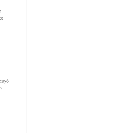
n
te
 cayó
os