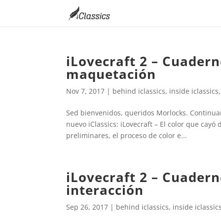
iLovecraft 2 – Cuadern
maquetación
Nov 7, 2017
|
behind iclassics
,
inside iclassics
Sed bienvenidos, queridos Morlocks. Continuam
nuevo iClassics: iLovecraft – El color que cayó
preliminares, el proceso de color e...
iLovecraft 2 – Cuadern
interacción
Sep 26, 2017
|
behind iclassics
,
inside iclassic