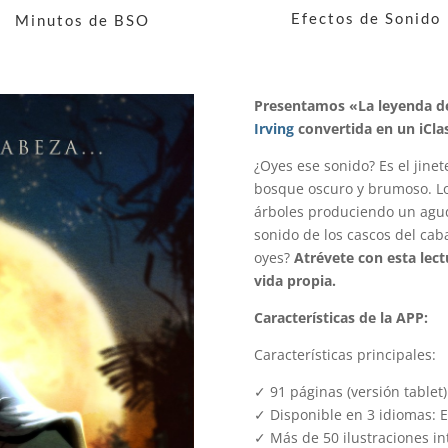
Efectos de Sonido
Minutos de BSO
Presentamos «La leyenda de
Irving
convertida en un iClas
¿Oyes ese sonido? Es el jinet
bosque oscuro y brumoso. Los
árboles produciendo un agudo 
sonido de los cascos del cab
oyes?
Atrévete con esta lec
vida propia.
Características de la APP:
Características principales:
✓ 91 páginas (versión tablet)
✓ Disponible en 3 idiomas: E
✓ Más de 50 ilustraciones in