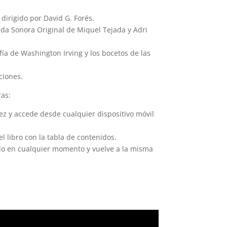
 dirigido por David G. Forés.
a Sonora Original de Miquel Tejada y Adri
fía de Washington Irving y los bocetos de las
ciones.
ras:
z y accede desde cualquier dispositivo móvil
l libro con la tabla de contenidos.
o en cualquier momento y vuelve a la misma