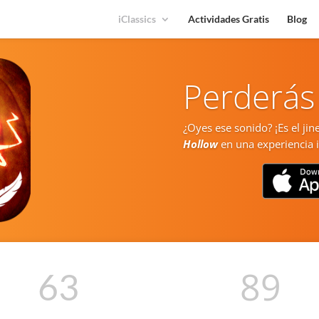
iClassics
Actividades Gratis
Blog
Perderás 
¿Oyes ese sonido? ¡Es el ji
Hollow
en una experiencia 
89
63