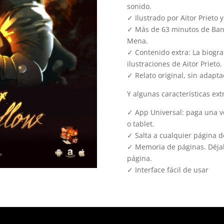
sonido.
✓ Ilustrado por Aitor Prieto y
✓ Más de 63 minutos de Band
Mena.
✓ Contenido extra: La biogra
ilustraciones de Aitor Prieto.
✓ Relato original, sin adapta
Y algunas características ext
✓ App Universal: paga una ve
o tablet.
✓ Salta a cualquier página de
✓ Memoria de páginas. Déjal
página.
✓ Interface fácil de usar