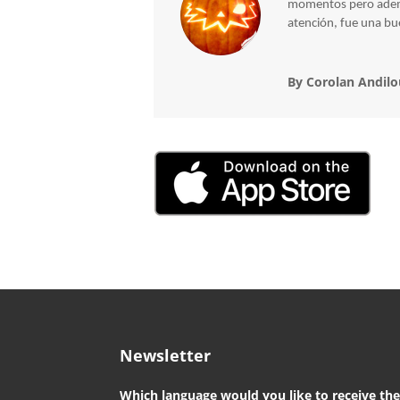
momentos pero además
atención, fue una bu
By Corolan Andilo
Newsletter
Which language would you like to receive th