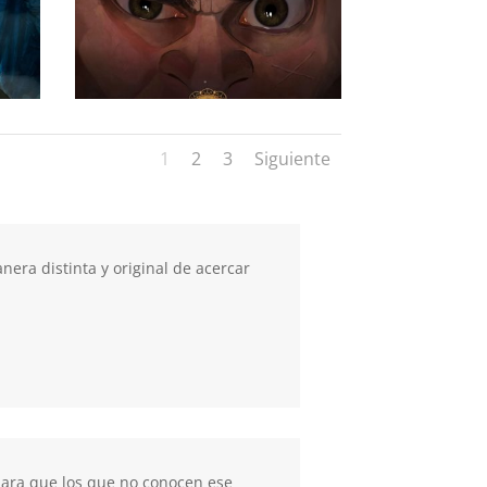
1
2
3
Siguiente
nera distinta y original de acercar
 para que los que no conocen ese