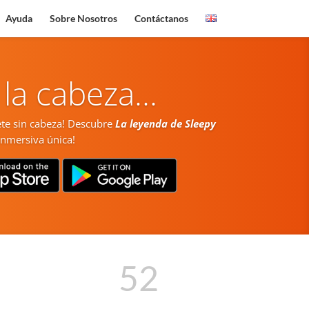
Ayuda
Sobre Nosotros
Contáctanos
la cabeza...
nete sin cabeza! Descubre
La leyenda de Sleepy
inmersiva única!
52