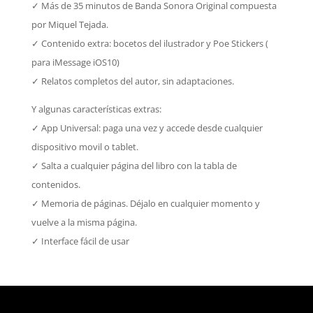
✓ Más de 35 minutos de Banda Sonora Original compuesta
por Miquel Tejada.
✓ Contenido extra: bocetos del ilustrador y Poe Stickers (
para iMessage iOS10)
✓ Relatos completos del autor, sin adaptaciones.
Y algunas características extras:
✓ App Universal: paga una vez y accede desde cualquier
dispositivo movil o tablet.
✓ Salta a cualquier página del libro con la tabla de
contenidos.
✓ Memoria de páginas. Déjalo en cualquier momento y
vuelve a la misma página.
✓ Interface fácil de usar